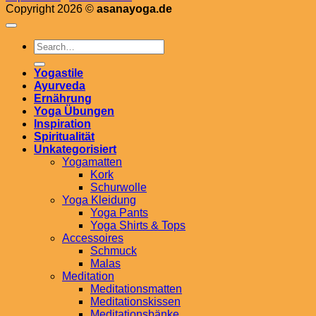
Copyright 2026 ©
asanayoga.de
im
den
d
fü
Surfcamp
idealen
di
F
Yoga-
d
i
Bereich
T
d
in
W
Yogastile
großen
Ayurveda
Räumen
Ernährung
schaffen
Yoga Übungen
Inspiration
Spiritualität
Unkategorisiert
Yogamatten
Kork
Schurwolle
Yoga Kleidung
Yoga Pants
Yoga Shirts & Tops
Accessoires
Schmuck
Malas
Meditation
Meditationsmatten
Meditationskissen
Meditationsbänke