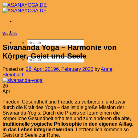
Skip
to
content
Yogastile
Sivananda Yoga – Harmonie von
Körper, Geist und Seele
Posted on
26. April 2019
6. February 2020
by
Anne
Steinbach
26
Apr
Frieden, Gesundheit und Freude zu verbreiten, und zwar
durch die Kraft des Yoga – das ist die große Mission der
Sivananda-Yogis. Durch die Praxis soll zum einen die
körperliche Gesundheit erhalten und zum anderen
die alte,
traditionelle yogische Philosophie in den eigenen Alltag,
in das Leben integriert werden
. Letztendlich kommen so
Geist und Seele zur Ruhe.