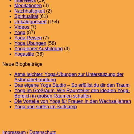
Interviews
(19)
Meditationen
(3)
Nachhaltigkeit
(2)
Spiritualität
(61)
Unkategorisiert
(154)
Videos
(7)
Yoga
(87)
Yoga Reisen
(7)
Yoga Übungen
(58)
Yogalehrer Ausbildung
(4)
Yogastile
(36)
Neue Blogbeiträge
Atme leichter: Yoga-Übungen zur Unterstützung der
No
Asthmabehandlung
Comments
N
Das eigene Yoga Studio – So erfüllst du dir den Traum
on
C
Yoga im Großraum: Wie Raumteiler den idealen Yoga-
Atme
o
No
Bereich in großen Räumen schaffen
leichter:
D
Comments
N
Die Vorteile von Yoga für Frauen in den Wechseljahren
Yoga-
on
ei
No
C
Yoga und surfen im Surfcamp
Übungen
Yoga
Y
o
Comments
zur
on
im
St
D
Unterstützung
Yoga
Großraum:
–
V
der
und
Wie
S
v
Impressum
/
Datenschutz
Asthmabehandlung
surfen
Raumteiler
er
Y