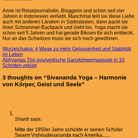
Anne ist Reisejournalistin, Bloggerin und schon seit vier
Jahren in Indonesien verliebt. Manchmal teilt sie diese Liebe
auch mit anderen Ländern in Südostasien, dann packt sie
ihren Schrammel-Backpack und zieht los. Yoga macht sie
schon seit 5 Jahren und hat gerade Bikram für sich entdeckt.
Nur an das Schwitzen muss sie sich noch gewöhnen.
Wurzelchakra: 4 Wege zu mehr Gelassenheit und Stabilität
im Leben
Abhyanga: Die ayurvedische Ganzkörpermassage in 10
Schritten erklärt
3 thoughts on “
Sivananda Yoga – Harmonie
von Körper, Geist und Seele
”
Shanti
says:
Mitte der 1950er Jahre schickte er seinen Schüler
Swami Vishnudevananda nach Amerika…..