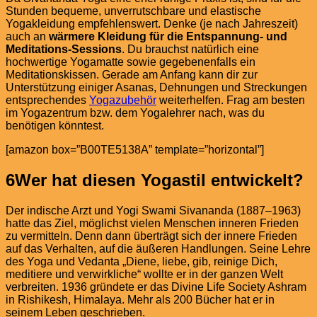
Stunden bequeme, unverrutschbare und elastische
Yogakleidung empfehlenswert. Denke (je nach Jahreszeit)
auch an
wärmere Kleidung für die Entspannung- und
Meditations-Sessions
. Du brauchst natürlich eine
hochwertige Yogamatte sowie gegebenenfalls ein
Meditationskissen. Gerade am Anfang kann dir zur
Unterstützung einiger Asanas, Dehnungen und Streckungen
entsprechendes
Yogazubehör
weiterhelfen. Frag am besten
im Yogazentrum bzw. dem Yogalehrer nach, was du
benötigen könntest.
[amazon box=”B00TE5138A” template=”horizontal”]
6
Wer hat diesen Yogastil entwickelt?
Der indische Arzt und Yogi Swami Sivananda (1887–1963)
hatte das Ziel, möglichst vielen Menschen inneren Frieden
zu vermitteln. Denn dann überträgt sich der innere Frieden
auf das Verhalten, auf die äußeren Handlungen. Seine Lehre
des Yoga und Vedanta „Diene, liebe, gib, reinige Dich,
meditiere und verwirkliche“ wollte er in der ganzen Welt
verbreiten. 1936 gründete er das Divine Life Society Ashram
in Rishikesh, Himalaya. Mehr als 200 Bücher hat er in
seinem Leben geschrieben.